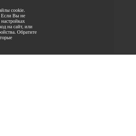
йлы cookie.
. Если Вы не
 настройках
од на сайт, или
ройства. Обратите
оторые