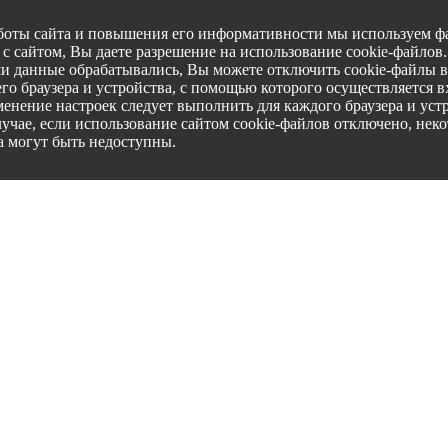
боты сайта и повышения его информативности мы используем фа
с сайтом, Вы даете разрешение на использование cookie-файлов
ши данные обрабатывались, Вы можете отключить cookie-файлы в
го браузера и устройства, с помощью которого осуществляется вх
менение настроек следует выполнить для каждого браузера и уст
лучае, если использование сайтом cookie-файлов отключено, нек
а могут быть недоступны.