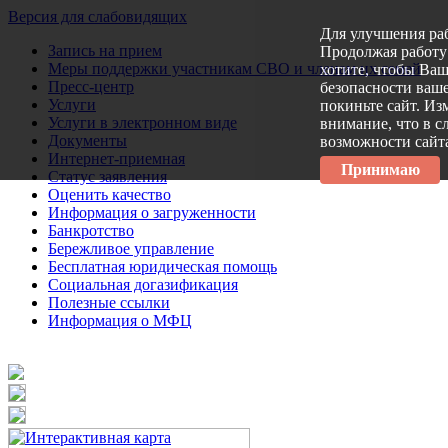
Версия для слабовидящих
Для улучшения ра
Запись на прием
Продолжая работу 
Меры поддержки участникам СВО и членам их семей
хотите, чтобы Ва
Пресс-центр
безопасности ваше
Услуги
покиньте сайт. Из
Услуги в электронном виде
внимание, что в с
Документы
возможности сайт
Интернет-приемная
Принимаю
Статус заявления
Оценить качество
Информация о загруженности
Банкротство
Бережливое управление
Бесплатная юридическая помощь
Социальная догазификация
Полезные ссылки
Информация о МФЦ