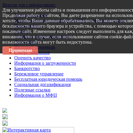
Версия для слабовидящих
Для улучшения работы сайта и повышения его информативност
Запись на прием
Продолжая работу с сайтом, Вы даете разрешение на использов
Меры поддержки участникам СВО и членам их семей
хотите, чтобы Ваши данные обрабатывались, Вы можете отключ
Пресс-центр
безопасности вашего браузера и устройства, с помощью которог
Услуги
покиньте сайт. Изменение настроек следует выполнить для каж
Услуги в электронном виде
внимание, что в случае, если использование сайтом cookie-фай
Документы
возможности сайта могут быть недоступны.
Интернет-приемная
Принимаю
Статус заявления
Оценить качество
Информация о загруженности
Банкротство
Бережливое управление
Бесплатная юридическая помощь
Социальная догазификация
Полезные ссылки
Информация о МФЦ