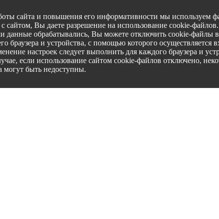
боты сайта и повышения его информативности мы используем фа
с сайтом, Вы даете разрешение на использование cookie-файлов
ши данные обрабатывались, Вы можете отключить cookie-файлы в
го браузера и устройства, с помощью которого осуществляется вх
менение настроек следует выполнить для каждого браузера и уст
лучае, если использование сайтом cookie-файлов отключено, нек
а могут быть недоступны.