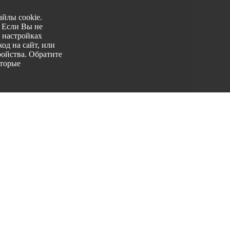
йлы cookie.
. Если Вы не
 настройках
од на сайт, или
ройства. Обратите
оторые