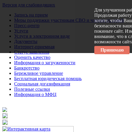
Версия для слабовидящих
Для улучшения ра
Запись на прием
Продолжая работу 
Меры поддержки участникам СВО и членам их семей
хотите, чтобы Ва
Пресс-центр
безопасности ваше
Услуги
покиньте сайт. Из
Услуги в электронном виде
внимание, что в с
Документы
возможности сайт
Интернет-приемная
Принимаю
Статус заявления
Оценить качество
Информация о загруженности
Банкротство
Бережливое управление
Бесплатная юридическая помощь
Социальная догазификация
Полезные ссылки
Информация о МФЦ