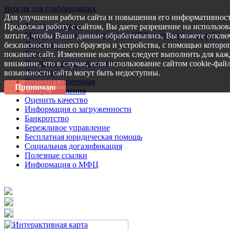
Версия для слабовидящих
Для улучшения работы сайта и повышения его информативност
Запись на прием
Продолжая работу с сайтом, Вы даете разрешение на использов
Меры поддержки участникам СВО и членам их семей
хотите, чтобы Ваши данные обрабатывались, Вы можете отключ
Пресс-центр
безопасности вашего браузера и устройства, с помощью которог
Услуги
покиньте сайт. Изменение настроек следует выполнить для каж
Услуги в электронном виде
внимание, что в случае, если использование сайтом cookie-фай
Документы
возможности сайта могут быть недоступны.
Интернет-приемная
Принимаю
Статус заявления
Оценить качество
Информация о загруженности
Банкротство
Бережливое управление
Бесплатная юридическая помощь
Социальная догазификация
Полезные ссылки
Информация о МФЦ